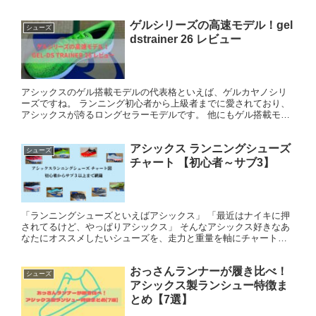
ルとしても有名。 さらに、ゲルカヤノ30にはアシック...
ゲルシリーズの高速モデル！gel
シューズ
dstrainer 26 レビュー
アシックスのゲル搭載モデルの代表格といえば、ゲルカヤノシリ
ーズですね。 ランニング初心者から上級者までに愛されており、
アシックスが誇るロングセラーモデルです。 他にもゲル搭載モデ
ルがありますが、基本的には速いペースというより、ゆっくりと
走る...
アシックス ランニングシューズ
シューズ
チャート 【初心者～サブ3】
「ランニングシューズといえばアシックス」 「最近はナイキに押
されてるけど、やっぱりアシックス」 そんなアシックス好きなあ
なたにオススメしたいシューズを、走力と重量を軸にチャートで
まとめてみました。 おっさんランナーの完全なる独断でまとめて
い...
おっさんランナーが履き比べ！
シューズ
アシックス製ランシュー特徴ま
とめ【7選】