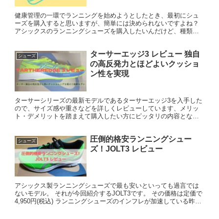
健康管理の一環でランニングを始めようとしたとき、最初にシュ
ーズを購入すると思いますが、簡単には決められないですよね？
アシックスのランニングシューズを購入したいんだけど、種類が
多すぎてよく分からない。 シューズごとの特徴をまとめてもらえ
ると...
ターサーエッジ3 レビュー 独自
シューズ
の高反発力とほどよいクッショ
ン性を実現
ターサーシリーズの最新モデルであるターサーエッジ3を入手した
ので、サイズ感や重さなどを詳しくレビューしています、メリッ
ト・デメリットを踏まえて購入したい方にピッタリの内容となっ
ています！
圧倒的格安ランニングシュー
シューズ
ズ！JOLT3 レビュー
アシックス製ランニングシューズで最も安いといっても過言では
ないモデル。 それが今回紹介するJOLT3です。 その価格は定価で
4,950円(税込) ランニングシューズのインフレが加速している昨
今、定価で5,000円以下は格安の部類に入ります。...