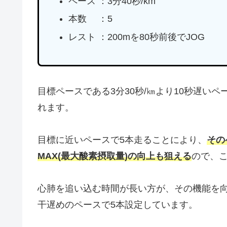
ペース ：3分40秒/km
本数 ：5
レスト ：200mを80秒前後でJOG
目標ペースである3分30秒/㎞より10秒遅い
れます。
目標に近いペースで5本走ることにより、
その
MAX(最大酸素摂取量)の向上も狙える
ので、
心肺を追い込む時間が長い方が、その機能を
干遅めのペースで5本設定しています。