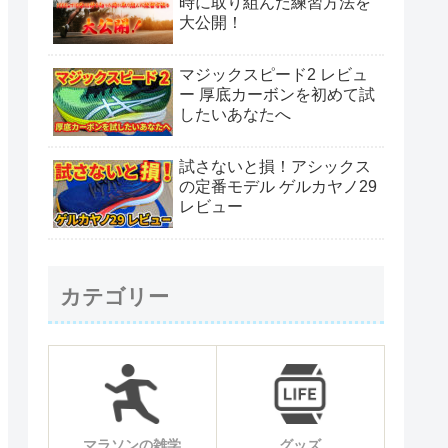
時に取り組んだ練習方法を
大公開！
マジックスピード2 レビュ
ー 厚底カーボンを初めて試
したいあなたへ
試さないと損！アシックス
の定番モデル ゲルカヤノ29
レビュー
カテゴリー
マラソンの雑学
グッズ