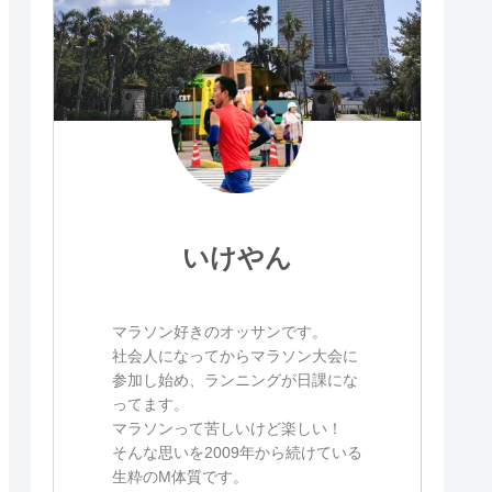
いけやん
マラソン好きのオッサンです。
社会人になってからマラソン大会に
参加し始め、ランニングが日課にな
ってます。
マラソンって苦しいけど楽しい！
そんな思いを2009年から続けている
生粋のM体質です。