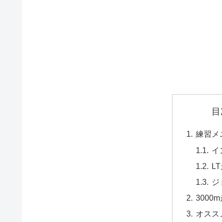
目
練習メ
イ
L
ジ
300
オスス