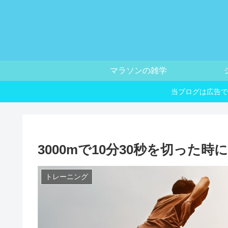
マラソンの雑学
当ブログは広告で
3000mで10分30秒を切った
トレーニング