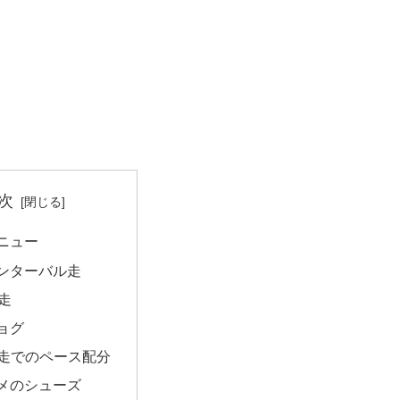
次
ニュー
ンターバル走
T走
ョグ
0m走でのペース配分
メのシューズ