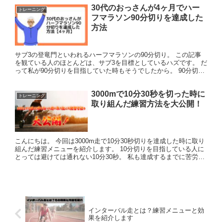
30代のおっさんが4ヶ月でハー
トレーニング
フマラソン90分切りを達成した
方法
サブ3の登竜門といわれるハーフマラソンの90分切り。 この記事
を観ている人のほとんどは、サブ3を目標としているハズです。 だ
って私が90分切りを目指していた時もそうでしたから。 90分切り
を達成したのは約5年前。 けっこう前ですが、その時の...
3000mで10分30秒を切った時に
トレーニング
取り組んだ練習方法を大公開！
こんにちは。 今回は3000m走で10分30秒切りを達成した時に取り
組んだ練習メニューを紹介します。 10分切りを目指している人に
とっては避けては通れない10分30秒。 私も達成するまでに苦労し
ました。 10分30秒を切るということは、平均...
インターバル走とは？練習メニューと効
果を紹介します