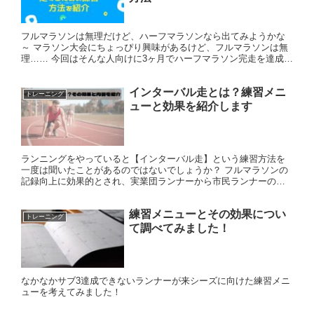
フルマラソンは無理だけど、ハーフマラソンなら出てみようかな
～ マラソン大会にちょっぴり興味があるけど、フルマラソンは無
理…… 今回はそんな人向けに3ヶ月でハーフマラソン完走を達成し
た練習方法を紹介します。 この方法は私だけでなく、サラリー
マ...
インターバル走とは？練習メニ
トレーニング
ューと効果を紹介します
ランニングをやっていると【インターバル走】という練習方法を
一度は聞いたことがあるのではないでしょうか？ フルマラソンの
記録向上に効果的とされ、実業団ランナーから市民ランナーの練
習メニューに取り入れられているインターバル走。 この記事では
イン...
練習メニューとその効果につい
トレーニング
て調べてみました！
なかなかサブ3達成できないランナーが来シーズに向けた練習メニ
ューを考えてみました！