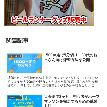
関連記事
1500ｍ走で5分切り 30代のお
トレーニング
っさん向け練習方法を公開
1500m走。 学生時代の体力測定で嫌いだった人も多いのではない
でしょうか？ 50m走や握力などと違った意味で注目されがちな種
目です。 そして、1500m走の勲章といえば5分を切ること。 この
壁を切ることができたのは陸上部、もしくはスポーツ...
大会まで3ヶ月！初心者がハーフ
トレーニング
マラソンを完走するための練習
方法