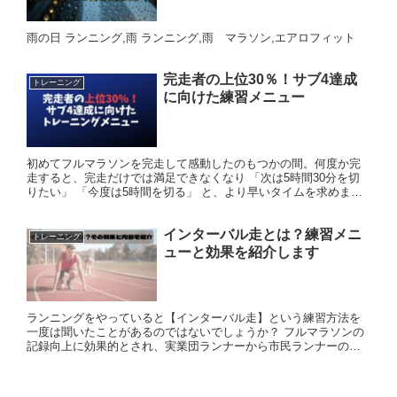
雨の日 ランニング,雨 ランニング,雨 マラソン,エアロフィット
完走者の上位30％！サブ4達成
トレーニング
に向けた練習メニュー
初めてフルマラソンを完走して感動したのもつかの間。何度か完
走すると、完走だけでは満足できなくなり 「次は5時間30分を切
りたい」 「今度は5時間を切る」 と、より早いタイムを求めま
す。 最初の頃は完走するだけで満足だったのに、ゴールしてし
ま...
インターバル走とは？練習メニ
トレーニング
ューと効果を紹介します
ランニングをやっていると【インターバル走】という練習方法を
一度は聞いたことがあるのではないでしょうか？ フルマラソンの
記録向上に効果的とされ、実業団ランナーから市民ランナーの練
習メニューに取り入れられているインターバル走。 この記事では
イン...