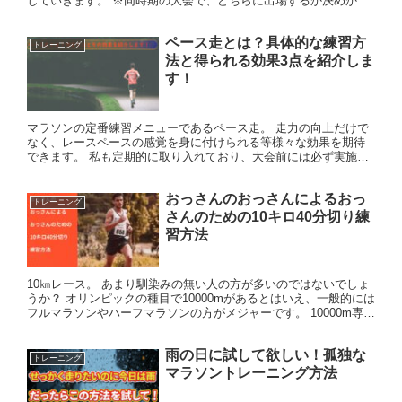
していきます。 ※同時期の大会で、どちらに出場するか決めかね
ている状況です。 サブエガとは？ フルマラソンを2...
ペース走とは？具体的な練習方
トレーニング
法と得られる効果3点を紹介しま
す！
マラソンの定番練習メニューであるペース走。 走力の向上だけで
なく、レースペースの感覚を身に付けられる等様々な効果を期待
できます。 私も定期的に取り入れており、大会前には必ず実施。
ペース走の結果に基づき、大会での設定ペースも決めています。
...
おっさんのおっさんによるおっ
トレーニング
さんのための10キロ40分切り練
習方法
10㎞レース。 あまり馴染みの無い人の方が多いのではないでしょ
うか？ オリンピックの種目で10000mがあるとはいえ、一般的には
フルマラソンやハーフマラソンの方がメジャーです。 10000m専門
の人には申し訳ないのですが、フルマラソンが主役...
雨の日に試して欲しい！孤独な
トレーニング
マラソントレーニング方法