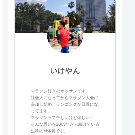
いけやん
マラソン好きのオッサンです。
社会人になってからマラソン大会に
参加し始め、ランニングが日課にな
ってます。
マラソンって苦しいけど楽しい！
そんな思いを2009年から続けている
生粋のM体質です。