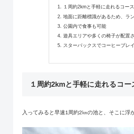
１周約2kmと手軽に走れるコー
地面に距離標識があるため、ラ
公園内で食事も可能
遊具エリアや多くの椅子が配置
スターバックスでコーヒーブレ
１周約2kmと手軽に走れるコー
入ってみると早速1周約2㎞の池と、そこに浮