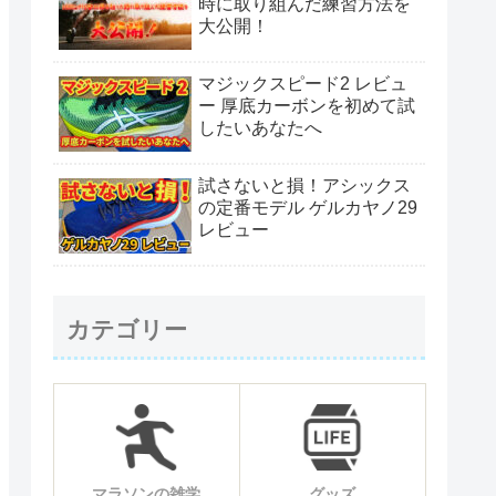
時に取り組んだ練習方法を
大公開！
マジックスピード2 レビュ
ー 厚底カーボンを初めて試
したいあなたへ
試さないと損！アシックス
の定番モデル ゲルカヤノ29
レビュー
カテゴリー
マラソンの雑学
グッズ