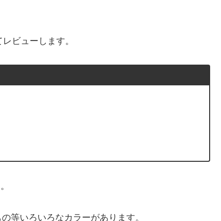
。
てレビューします。
た。
もの等いろいろなカラーがあります。