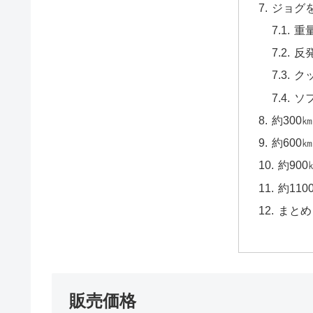
ジョグ
重
反
ク
ソ
約300
約600
約90
約11
まとめ
販売価格