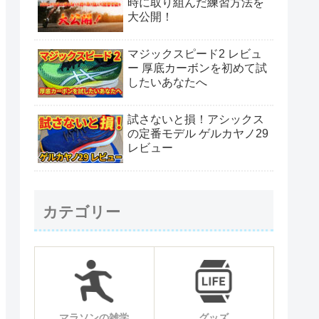
時に取り組んだ練習方法を
大公開！
マジックスピード2 レビュ
ー 厚底カーボンを初めて試
したいあなたへ
試さないと損！アシックス
の定番モデル ゲルカヤノ29
レビュー
カテゴリー
マラソンの雑学
グッズ