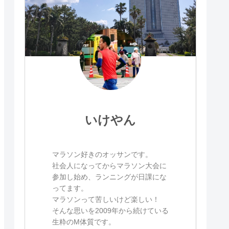
いけやん
マラソン好きのオッサンです。
社会人になってからマラソン大会に
参加し始め、ランニングが日課にな
ってます。
マラソンって苦しいけど楽しい！
そんな思いを2009年から続けている
生粋のM体質です。