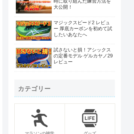
時に取り組んだ練習方法を
大公開！
マジックスピード2 レビュ
ー 厚底カーボンを初めて試
したいあなたへ
試さないと損！アシックス
の定番モデル ゲルカヤノ29
レビュー
カテゴリー
マラソンの雑学
グッズ