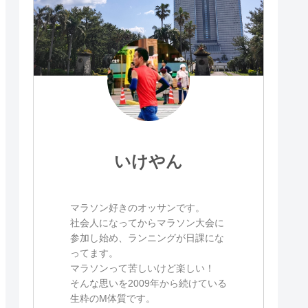
いけやん
マラソン好きのオッサンです。
社会人になってからマラソン大会に
参加し始め、ランニングが日課にな
ってます。
マラソンって苦しいけど楽しい！
そんな思いを2009年から続けている
生粋のM体質です。