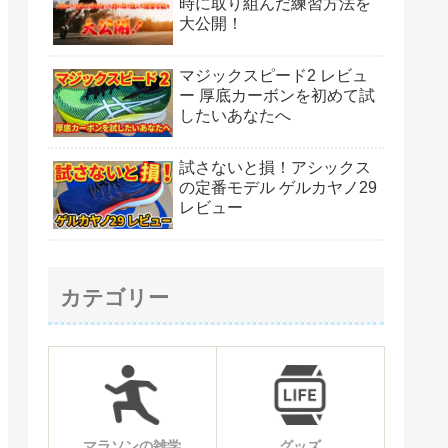
時に取り組んだ練習方法を
大公開！
マジックスピード2 レビュ
ー 厚底カーボンを初めて試
したいあなたへ
試さないと損！アシックス
の定番モデル ゲルカヤノ29
レビュー
カテゴリー
マラソンの雑学
グッズ