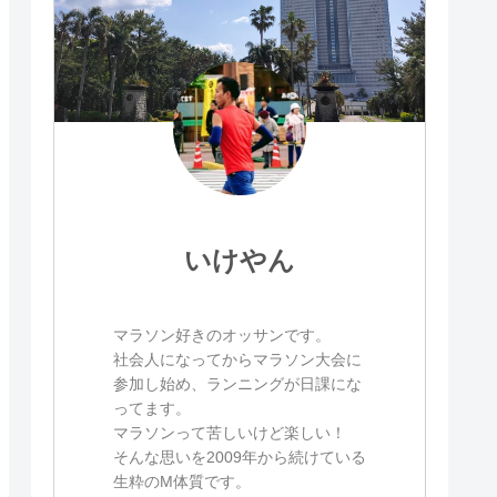
いけやん
マラソン好きのオッサンです。
社会人になってからマラソン大会に
参加し始め、ランニングが日課にな
ってます。
マラソンって苦しいけど楽しい！
そんな思いを2009年から続けている
生粋のM体質です。